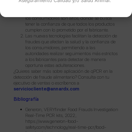
Aseguramiento Calidad y/o Salud Animal.
La autenticidad alimentaria es crucial para
garantizar la seguridad y la calidad de los
alimentos, ya que los estándares y requisitos de
los consumidores son altos, donde se busca
tener la confianza de que todos los productos
cumplen con lo prometido por el fabricante.
Las nuevas tecnologías facilitan la detección de
fraudes que afectan la salud y la confianza de
los consumidores, permitiendo a las
autoridades realizar seguimientos más estrictos
a los fabricantes para detectar de manera
oportuna estas adulteraciones.
¿Quieres saber más sobre aplicación de qPCR en la
detección de fraude alimentario? Consulta con tu
ejecutivo de ventas o escríbenos a
serviciocliente@annardx.com
Bibliografía
Generon, VERYfinder Food Frauds Investigation
Real-Time PCR kits, 2022,
https://www.generon-food-
safety.com/technology/real-time-pcr/food-