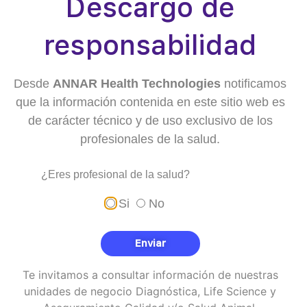
Descargo de
Normas en que nos apoyamos
responsabilidad
Recientemente se definieron normas ISO relevantes
para la detección e identificación de ADN animal en
alimentos.
Desde
ANNAR Health Technologies
notificamos
ISO 20813:2019 – Análisis de biomarcadores
que la información contenida en este sitio web es
moleculares
de carácter técnico y de uso exclusivo de los
Métodos de análisis para la detección e
profesionales de la salud.
identificación de especies animales en
alimentos y productos alimenticios (métodos
¿Eres profesional de la salud?
basados en ácidos nucleicos)
Requisitos generales y definiciones
Si
No
ISO/TS 20224:2020 – Análisis de
biomarcadores moleculares
Detección de materiales de origen animal en
Enviar
alimentos y piensos mediante PCR en tiempo
real
Te invitamos a consultar información de nuestras
Conclusión
unidades de negocio Diagnóstica, Life Science y