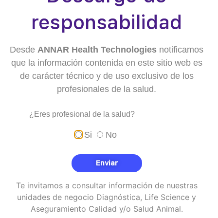
las personas que aspiran trabajar en nuestra
compañía.
responsabilidad
Gestionamos las ofertas de empleo de manera
directa en nuestras cuentas oficiales de
LinkedIn
y
Portal elempleo.com*
Desde
ANNAR Health Technologies
notificamos
¡Comparte esta historia!
que la información contenida en este sitio web es
de carácter técnico y de uso exclusivo de los
profesionales de la salud.
¿Eres profesional de la salud?
Si
No
Enviar
Te invitamos a consultar información de nuestras
unidades de negocio Diagnóstica, Life Science y
Aseguramiento Calidad y/o Salud Animal.